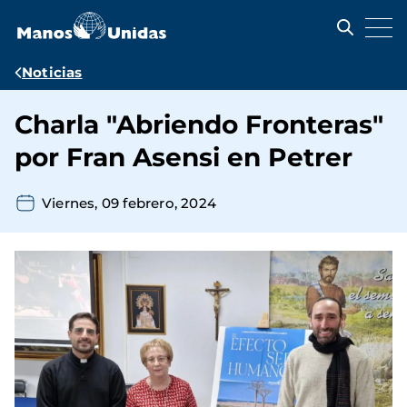
Pasar
al
contenido
principal
Ruta
Noticias
de
Charla "Abriendo Fronteras"
navegación
por Fran Asensi en Petrer
Viernes, 09 febrero, 2024