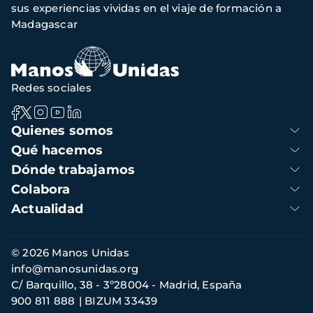
navegación
sus experiencias vividas en el viaje de formación a
Madagascar
Redes sociales
Navegación
Quienes somos
principal
Qué hacemos
Dónde trabajamos
Colabora
Actualidad
Información
© 2026 Manos Unidas
de
info@manosunidas.org
contacto
C/ Barquillo, 38 - 3º28004 - Madrid, España
900 811 888
BIZUM 33439