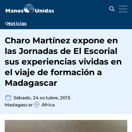
Pasar
al
contenido
principal
Ruta
Noticias
de
Charo Martínez expone en
navegación
las Jornadas de El Escorial
sus experiencias vividas en
el viaje de formación a
Madagascar
Sábado, 24 octubre, 2015
Madagascar
África