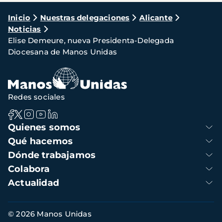
Ruta
Inicio
Nuestras delegaciones
Alicante
Noticias
de
Elise Demeure, nueva Presidenta-Delegada
navegación
Diocesana de Manos Unidas
Redes sociales
Navegación
Quienes somos
principal
Qué hacemos
Dónde trabajamos
Colabora
Actualidad
Información
© 2026 Manos Unidas