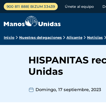
Pasar
Menú
900 811 888
BIZUM 33439
Únete al equipo
D
al
principal
contenido
principal
Ruta
Inicio
Nuestras delegaciones
Alicante
Noticias
de
navegación
HISPANITAS reci
Unidas
Domingo, 17 septiembre, 2023