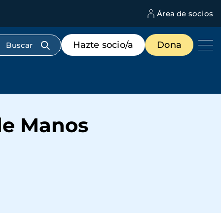
Área de socios
M
d
c
Menú
Hazte socio/a
Dona
d
de
us
destacados
cabecera
 de Manos