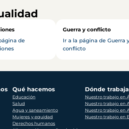
ualidad
iones
Guerra y conflicto
 página de
Ir a la página de Guerra 
iones
conflicto
mos
Qué hacemos
Dónde trabaj
Educación
Nuestro trabajo en Á
Salud
Nuestro trabajo en
Agua y saneamiento
Nuestro trabajo en 
Mujeres y equidad
Nuestro trabajo en
Derechos humanos