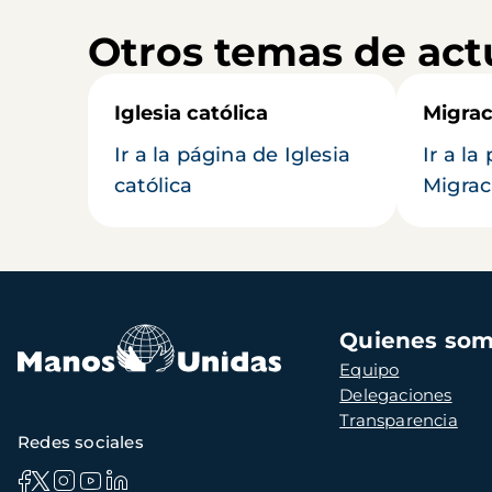
Otros temas de act
Iglesia católica
Migrac
Ir a la página de Iglesia
Ir a la
católica
Migrac
Navegación
Quienes so
principal
Equipo
Delegaciones
Transparencia
Redes sociales