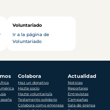
Voluntariado
y
Ir a la página de
Voluntariado
amos
Colabora
Actualidad
frica
Haz un donativo
Noticias
 América
Hazte socio
Reportajes
Asia
Hazte voluntario/a
Entrevistas
 España
Testamento solidario
Campañas
Colabora como empresa
Sala de prensa