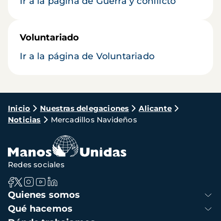
Ir a la página de Guerra y conflicto
Voluntariado
Ir a la página de Voluntariado
Ruta
Inicio
Nuestras delegaciones
Alicante
Noticias
Mercadillos Navideños
de
navegación
Redes sociales
Navegación
Quienes somos
principal
Qué hacemos