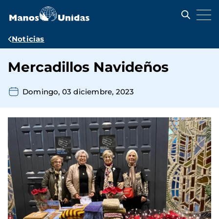
Pasar
al
contenido
principal
Ruta
Noticias
de
Mercadillos Navideños
navegación
Domingo, 03 diciembre, 2023