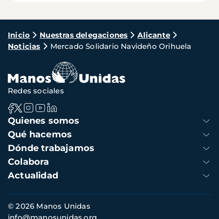
Ruta
Inicio
Nuestras delegaciones
Alicante
Noticias
Mercado Solidario Navideño Orihuela
de
navegación
Redes sociales
Navegación
Quienes somos
principal
Qué hacemos
Dónde trabajamos
Colabora
Actualidad
Información
© 2026 Manos Unidas
de
info@manosunidas.org