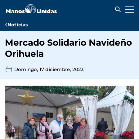
Pasar
al
contenido
principal
Ruta
Noticias
de
Mercado Solidario Navideño
navegación
Orihuela
Domingo, 17 diciembre, 2023