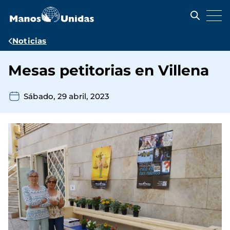
Pasar
al
contenido
principal
Ruta
Noticias
de
Mesas petitorias en Villena
navegación
Sábado, 29 abril, 2023