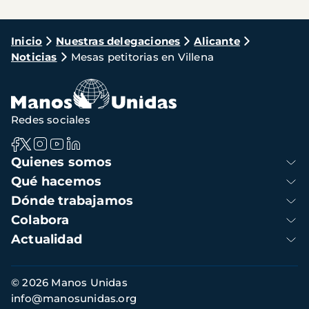
Ruta
Inicio
Nuestras delegaciones
Alicante
Noticias
Mesas petitorias en Villena
de
navegación
Redes sociales
Navegación
Quienes somos
principal
Qué hacemos
Dónde trabajamos
Colabora
Actualidad
Información
© 2026 Manos Unidas
de
info@manosunidas.org
contacto