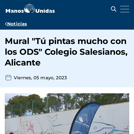
Pasar
al
contenido
principal
Ruta
Noticias
de
Mural "Tú pintas mucho con
navegación
los ODS" Colegio Salesianos,
Alicante
Viernes, 05 mayo, 2023