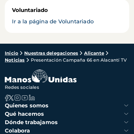
Voluntariado
Ir a la página de Voluntariado
Ruta
Inicio
Nuestras delegaciones
Alicante
Noticias
Presentación Campaña 66 en Alacantí TV
de
navegación
Redes sociales
Navegación
Quienes somos
principal
Qué hacemos
Dónde trabajamos
Colabora