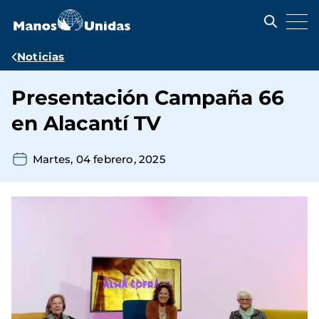
Pasar
al
contenido
principal
Ruta
Noticias
de
Presentación Campaña 66
navegación
en Alacantí TV
Martes, 04 febrero, 2025