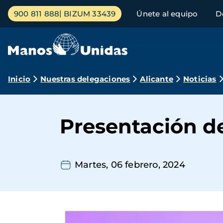
Pasar
Menú
900 811 888
BIZUM 33439
Únete al equipo
D
al
principal
contenido
principal
Ruta
Inicio
Nuestras delegaciones
Alicante
Noticias
de
navegación
Presentación d
Martes, 06 febrero, 2024