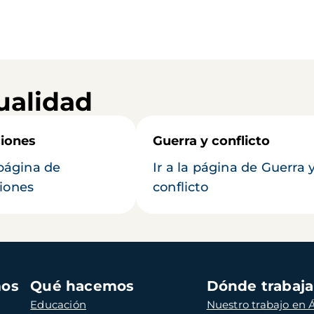
ualidad
iones
Guerra y conflicto
 página de
Ir a la página de Guerra 
iones
conflicto
mos
Qué hacemos
Dónde trabaj
Educación
Nuestro trabajo en Á