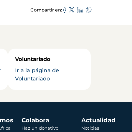
Compartir en
Voluntariado
y
Ir a la página de
Voluntariado
amos
Colabora
Actualidad
frica
Haz un donativo
Noticias