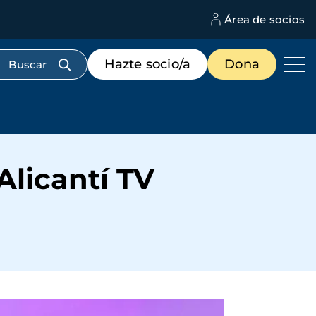
Área de socios
M
d
c
Menú
Hazte socio/a
Dona
d
de
us
destacados
cabecera
licantí TV