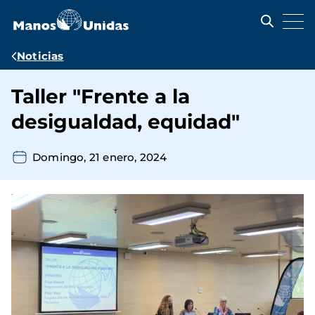
Pasar
al
contenido
principal
Ruta
Noticias
de
Taller "Frente a la
navegación
desigualdad, equidad"
Domingo, 21 enero, 2024