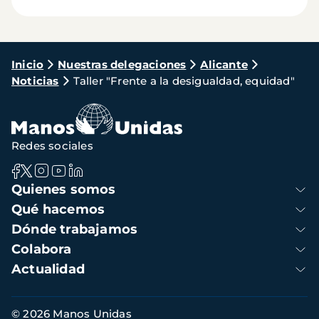
Ruta
Inicio
Nuestras delegaciones
Alicante
Noticias
Taller "Frente a la desigualdad, equidad"
de
navegación
Redes sociales
Navegación
Quienes somos
principal
Qué hacemos
Dónde trabajamos
Colabora
Actualidad
Información
© 2026 Manos Unidas