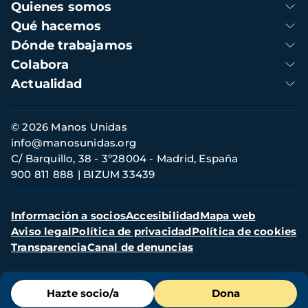
Navegación
Quienes somos
principal
Qué hacemos
Dónde trabajamos
Colabora
Actualidad
Información
© 2026 Manos Unidas
de
info@manosunidas.org
contacto
C/ Barquillo, 38 - 3º28004 - Madrid, España
900 811 888
BIZUM 33439
Menú
Información a socios
Accesibilidad
Mapa web
secundario
Aviso legal
Política de privacidad
Política de cookies
Transparencia
Canal de denuncias
Menú
Hazte socio/a
Dona
de