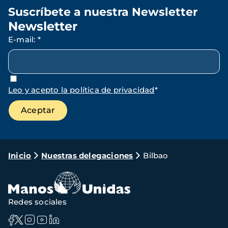
Suscríbete a nuestra Newsletter
Newsletter
E-mail
:
*
Leo y acepto la política de privacidad
*
Ruta
Inicio
Nuestras delegaciones
Bilbao
de
navegación
Redes sociales