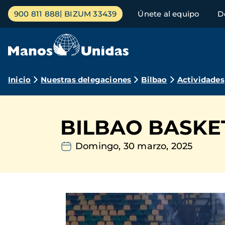
Pasar
Menú
900 811 888
BIZUM 33439
Únete al equipo
D
al
principal
contenido
principal
Ruta
Inicio
Nuestras delegaciones
Bilbao
Actividades
de
navegación
BILBAO BASKE
Domingo, 30 marzo, 2025