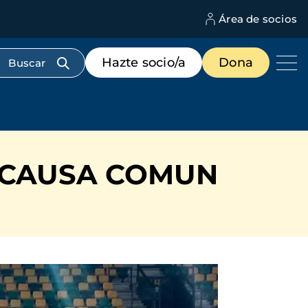
Área de socios
M
d
c
Menú
Hazte socio/a
Dona
d
de
us
destacados
cabecera
A CAUSA COMUN