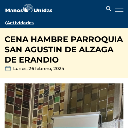
Pasar
al
contenido
principal
Ruta
Actividades
de
CENA HAMBRE PARROQUIA
navegación
SAN AGUSTIN DE ALZAGA
DE ERANDIO
Lunes, 26 febrero, 2024