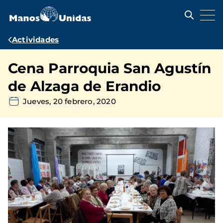
Pasar
al
contenido
principal
Ruta
Actividades
de
Cena Parroquia San Agustín
navegación
de Alzaga de Erandio
Jueves, 20 febrero, 2020