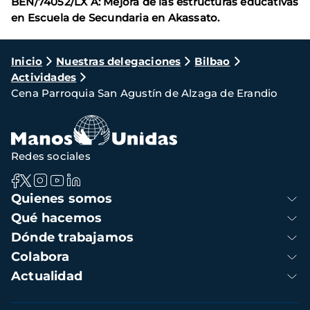
BEN/74052/LX A: Mejora de las estructuras educativas
en Escuela de Secundaria en Akassato.
Ruta
Inicio
Nuestras delegaciones
Bilbao
Actividades
de
Cena Parroquia San Agustín de Alzaga de Erandio
navegación
Redes sociales
Navegación
Quienes somos
principal
Qué hacemos
Dónde trabajamos
Colabora
Actualidad