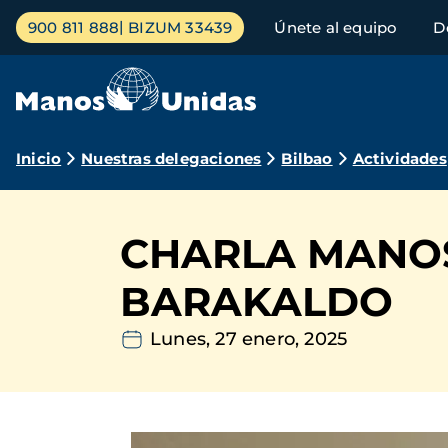
Pasar
Menú
900 811 888
BIZUM 33439
Únete al equipo
D
al
principal
contenido
principal
Ruta
Inicio
Nuestras delegaciones
Bilbao
Actividades
de
navegación
CHARLA MANOS
BARAKALDO
Lunes, 27 enero, 2025