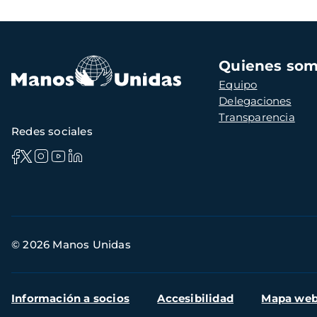
Navegación
Quienes so
principal
Equipo
Delegaciones
Transparencia
Redes sociales
Información
© 2026 Manos Unidas
de
contacto
Menú
Información a socios
Accesibilidad
Mapa we
secundario