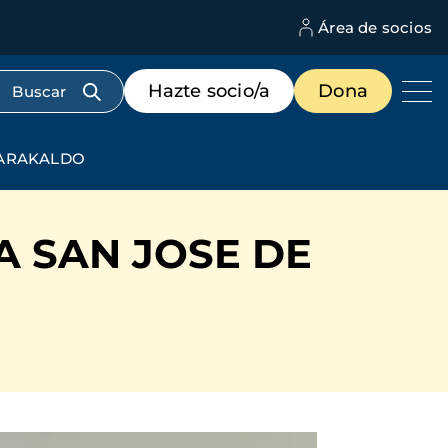
Área de socios
M
d
c
Menú
Hazte socio/a
Dona
d
de
us
destacados
cabecera
BARAKALDO
 SAN JOSE DE