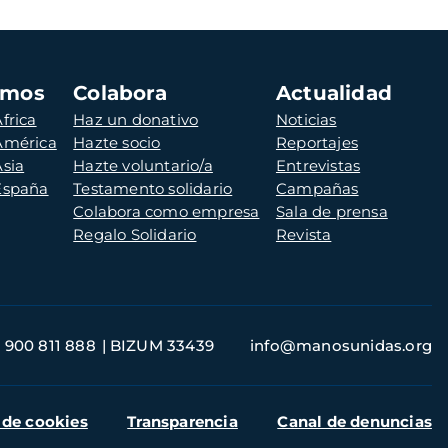
amos
Colabora
Actualidad
frica
Haz un donativo
Noticias
 América
Hazte socio
Reportajes
Asia
Hazte voluntario/a
Entrevistas
 España
Testamento solidario
Campañas
Colabora como empresa
Sala de prensa
Regalo Solidario
Revista
900 811 888
BIZUM 33439
info@manosunidas.org
 de cookies
Transparencia
Canal de denuncias