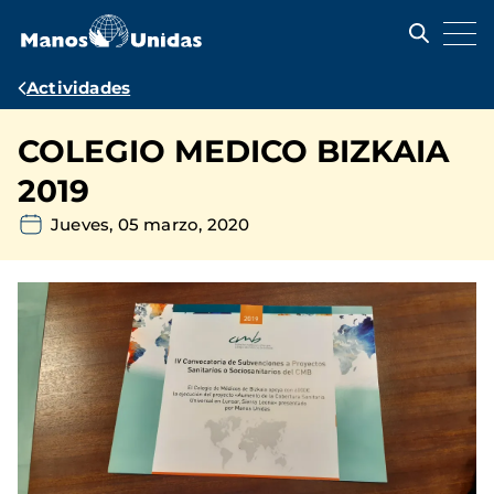
Pasar
al
contenido
principal
Ruta
Actividades
de
COLEGIO MEDICO BIZKAIA
navegación
2019
Jueves, 05 marzo, 2020