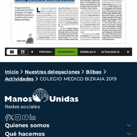
Ruta
Inicio
Nuestras delegaciones
Bilbao
Actividades
COLEGIO MEDICO BIZKAIA 2019
de
navegación
Redes sociales
Navegación
Quienes somos
principal
Qué hacemos