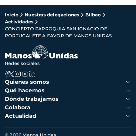
Ruta
Inicio
Nuestras delegaciones
Bilbao
Actividades
de
CONCIERTO PARROQUIA SAN IGNACIO DE
navegación
PORTUGALETE A FAVOR DE MANOS UNIDAS
Redes sociales
Navegación
Quienes somos
principal
Qué hacemos
Dónde trabajamos
Colabora
Actualidad
Información
© 2026 Manos Unidas