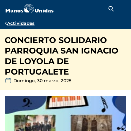
Pasar
al
contenido
principal
Ruta
Actividades
de
CONCIERTO SOLIDARIO
navegación
PARROQUIA SAN IGNACIO
DE LOYOLA DE
PORTUGALETE
Domingo, 30 marzo, 2025