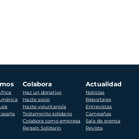
amos
Colabora
Actualidad
frica
Haz un donativo
Noticias
 América
Hazte socio
Reportajes
Asia
Hazte voluntario/a
Entrevistas
 España
Testamento solidario
Campañas
Colabora como empresa
Sala de prensa
Regalo Solidario
Revista