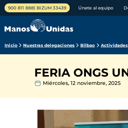
Pasar
Menú
900 811 888
BIZUM 33439
Únete al equipo
D
al
principal
contenido
principal
Ruta
Inicio
Nuestras delegaciones
Bilbao
Actividades
de
navegación
FERIA ONGS UN
Miércoles, 12 noviembre, 2025