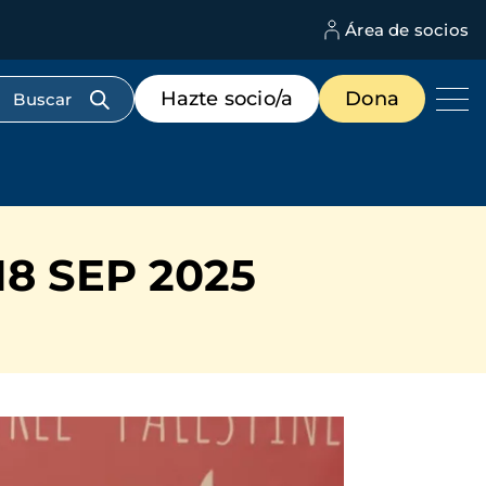
Área de socios
M
d
c
Menú
Hazte socio/a
Dona
d
de
us
destacados
cabecera
8 SEP 2025