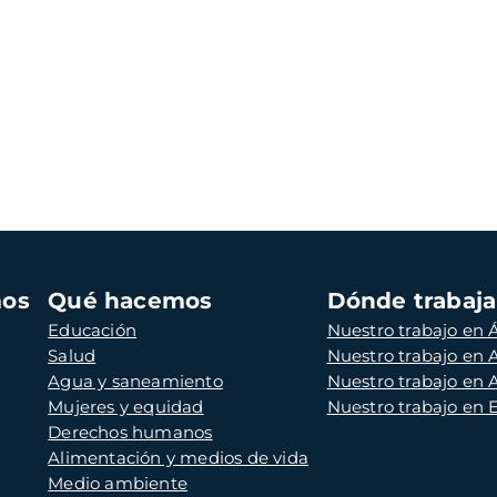
mos
Qué hacemos
Dónde trabaj
Educación
Nuestro trabajo en Á
Salud
Nuestro trabajo en
Agua y saneamiento
Nuestro trabajo en 
Mujeres y equidad
Nuestro trabajo en
Derechos humanos
Alimentación y medios de vida
Medio ambiente