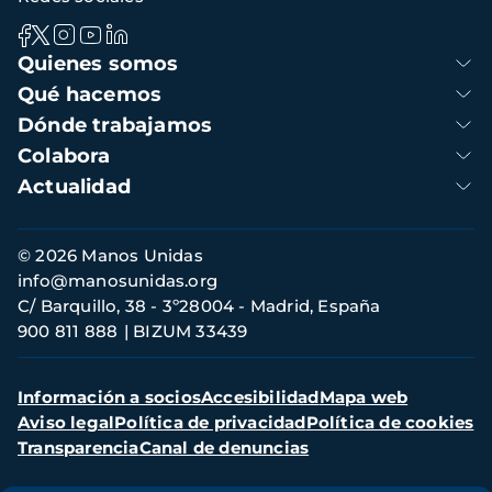
Navegación
Quienes somos
principal
Qué hacemos
Dónde trabajamos
Colabora
Actualidad
Información
© 2026 Manos Unidas
de
info@manosunidas.org
contacto
C/ Barquillo, 38 - 3º28004 - Madrid, España
900 811 888
BIZUM 33439
Menú
Información a socios
Accesibilidad
Mapa web
secundario
Aviso legal
Política de privacidad
Política de cookies
Transparencia
Canal de denuncias