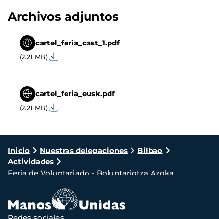
Archivos adjuntos
cartel_feria_cast_1.pdf
(2.21 MB)
cartel_feria_eusk.pdf
(2.21 MB)
Ruta
Inicio
Nuestras delegaciones
Bilbao
Actividades
de
Feria de Voluntariado - Boluntariotza Azoka
navegación
Redes sociales