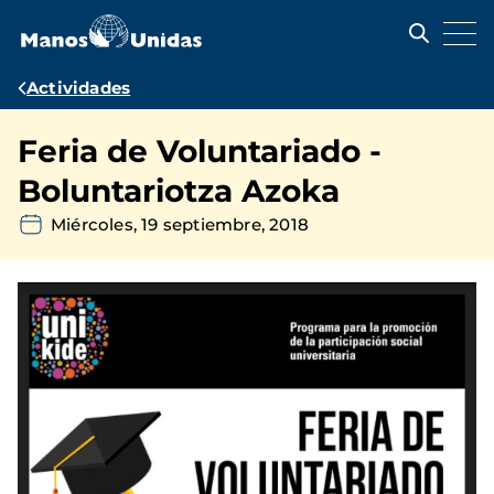
Pasar
al
contenido
principal
Ruta
Actividades
de
Feria de Voluntariado -
navegación
Boluntariotza Azoka
Miércoles, 19 septiembre, 2018