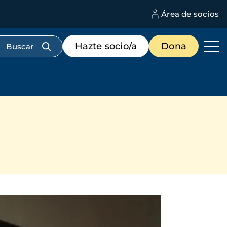
Área de socios
M
d
c
Menú
Hazte socio/a
Dona
d
de
us
destacados
cabecera