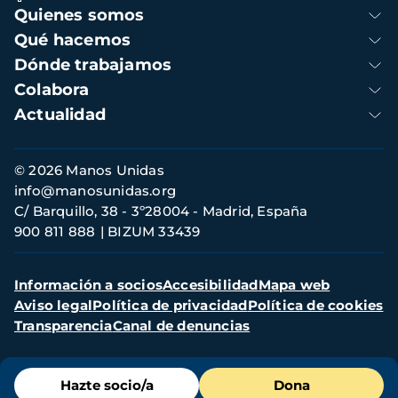
Navegación
Quienes somos
principal
Qué hacemos
Dónde trabajamos
Colabora
Actualidad
Información
© 2026 Manos Unidas
de
info@manosunidas.org
contacto
C/ Barquillo, 38 - 3º28004 - Madrid, España
900 811 888
BIZUM 33439
Menú
Información a socios
Accesibilidad
Mapa web
secundario
Aviso legal
Política de privacidad
Política de cookies
Transparencia
Canal de denuncias
Menú
Hazte socio/a
Dona
de