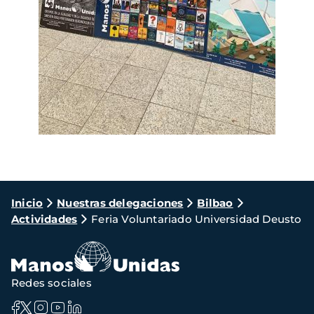
Ruta
Inicio
Nuestras delegaciones
Bilbao
Actividades
Feria Voluntariado Universidad Deusto
de
navegación
Redes sociales