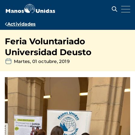
Pasar
al
contenido
principal
Ruta
Actividades
de
Feria Voluntariado
navegación
Universidad Deusto
Martes, 01 octubre, 2019