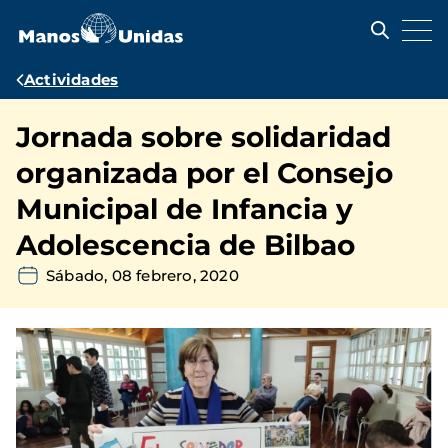
Pasar
al
contenido
principal
Ruta
Actividades
de
Jornada sobre solidaridad
navegación
organizada por el Consejo
Municipal de Infancia y
Adolescencia de Bilbao
Sábado, 08 febrero, 2020