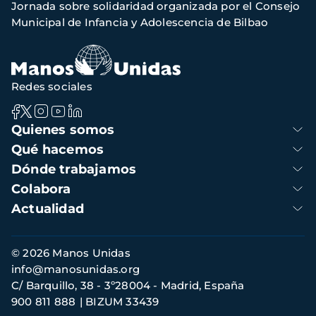
Jornada sobre solidaridad organizada por el Consejo
navegación
Municipal de Infancia y Adolescencia de Bilbao
Redes sociales
Navegación
Quienes somos
principal
Qué hacemos
Dónde trabajamos
Colabora
Actualidad
Información
© 2026 Manos Unidas
de
info@manosunidas.org
contacto
C/ Barquillo, 38 - 3º28004 - Madrid, España
900 811 888
BIZUM 33439