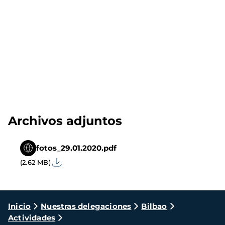
Archivos adjuntos
fotos_29.01.2020.pdf
(2.62 MB)
Ruta
Inicio
Nuestras delegaciones
Bilbao
Actividades
de