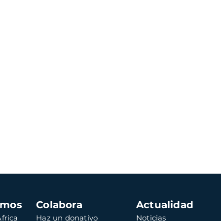
amos
Colabora
Actualidad
frica
Haz un donativo
Noticias