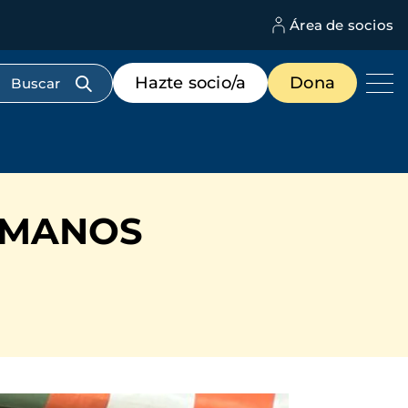
Área de socios
M
d
c
Menú
Hazte socio/a
Dona
d
de
us
destacados
cabecera
 MANOS