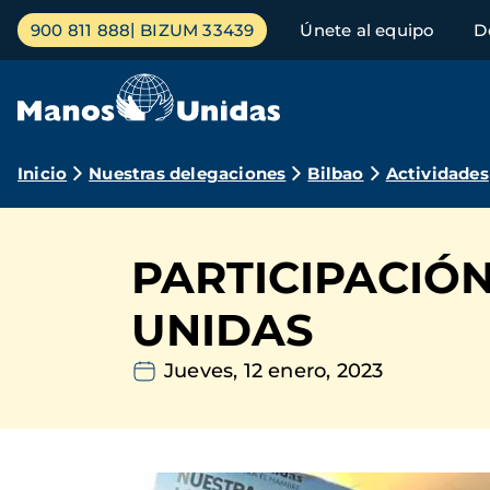
Pasar
Menú
900 811 888
BIZUM 33439
Únete al equipo
D
al
principal
contenido
principal
Ruta
Inicio
Nuestras delegaciones
Bilbao
Actividades
de
navegación
PARTICIPACIÓ
UNIDAS
Jueves, 12 enero, 2023