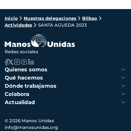
Ruta
Inicio
Nuestras delegaciones
Bilbao
Actividades
SANTA AGUEDA 2023
de
navegación
Redes sociales
Navegación
Quienes somos
principal
Qué hacemos
Dónde trabajamos
Colabora
Actualidad
Información
© 2026 Manos Unidas
de
info@manosunidas.org