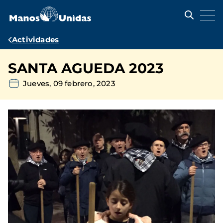
Pasar
al
contenido
principal
Ruta
Actividades
de
SANTA AGUEDA 2023
navegación
Jueves, 09 febrero, 2023