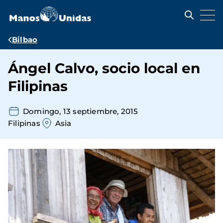
Pasar
al
contenido
principal
Ruta
Bilbao
de
Ángel Calvo, socio local en
navegación
Filipinas
Domingo, 13 septiembre, 2015
Filipinas
Asia