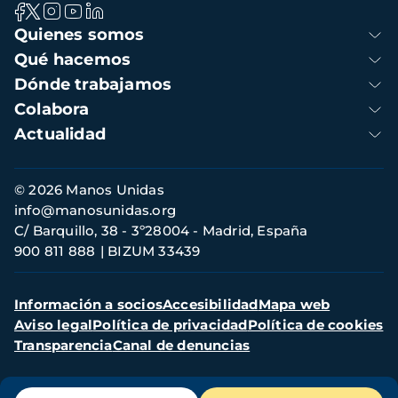
Navegación
Quienes somos
principal
Qué hacemos
Dónde trabajamos
Colabora
Actualidad
Información
© 2026 Manos Unidas
de
info@manosunidas.org
contacto
C/ Barquillo, 38 - 3º28004 - Madrid, España
900 811 888
BIZUM 33439
Menú
Información a socios
Accesibilidad
Mapa web
secundario
Aviso legal
Política de privacidad
Política de cookies
Transparencia
Canal de denuncias
Menú