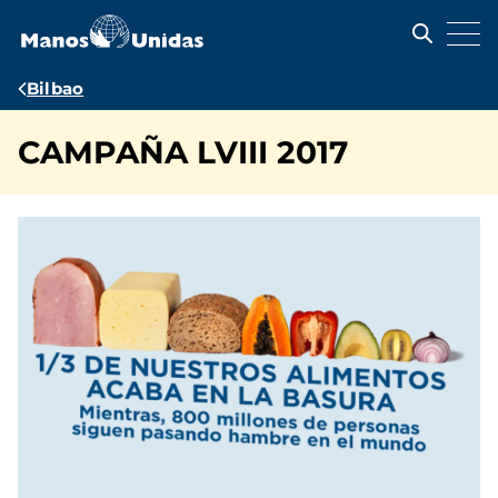
Pasar
al
contenido
principal
Ruta
Bilbao
de
CAMPAÑA LVIII 2017
navegación