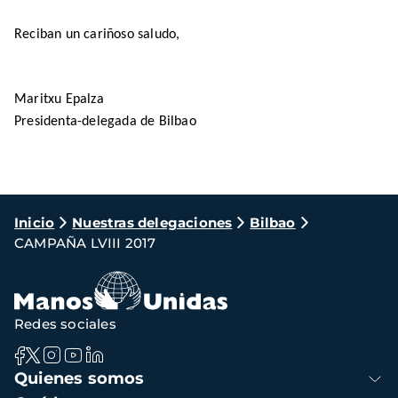
Reciban un cariñoso saludo,
Maritxu Epalza
Presidenta-delegada de Bilbao
Ruta
Inicio
Nuestras delegaciones
Bilbao
CAMPAÑA LVIII 2017
de
navegación
Redes sociales
Navegación
Quienes somos
principal