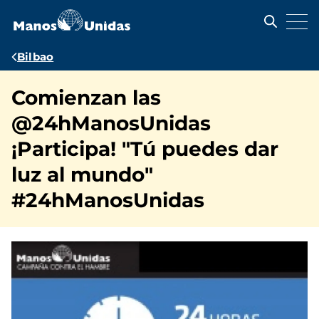
Pasar
al
contenido
principal
Ruta
Bilbao
de
Comienzan las
navegación
@24hManosUnidas
¡Participa! "Tú puedes dar
luz al mundo"
#24hManosUnidas