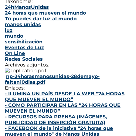
Taxonomía:
24hManosUnidas
24 horas que mueven el mundo
Tú puedes dar luz al mundo
manos unidas
luz
mundo
sensibilización
Eventos de Luz
On Line
Redes Sociales
Archivos adjuntos:
np-24horasmanosunidas-28demayo-
faltan10dias.pdf
Enlaces:
- ILUMINA UN PAÍS DESDE LA WEB “24 HORAS
QUE MUEVEN EL MUNDO”
- CÓMO PARTICIPAR EN LAS “24 HORAS QUE
MUEVEN EL MUNDO”
- RECURSOS PARA PRENSA (IMÁGENES,
PUBLICIDAD DE INSERCIÓN GRATUITA)
- FACEBOOK de la iniciativa "24 horas que
mueven el mundo" de Manos Unidas