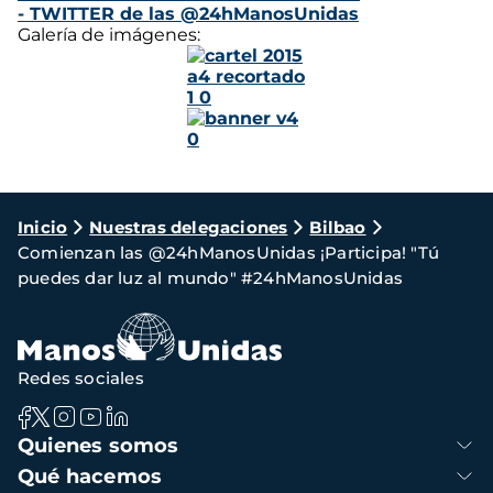
- TWITTER de las @24hManosUnidas
Galería de imágenes:
Ruta
Inicio
Nuestras delegaciones
Bilbao
Comienzan las @24hManosUnidas ¡Participa! "Tú
de
puedes dar luz al mundo" #24hManosUnidas
navegación
Redes sociales
Navegación
Quienes somos
principal
Qué hacemos