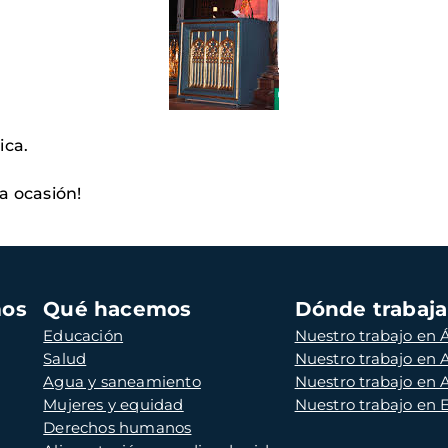
ica.
a ocasión!
mos
Qué hacemos
Dónde trabaj
Educación
Nuestro trabajo en Á
Salud
Nuestro trabajo en
Agua y saneamiento
Nuestro trabajo en 
Mujeres y equidad
Nuestro trabajo en
Derechos humanos