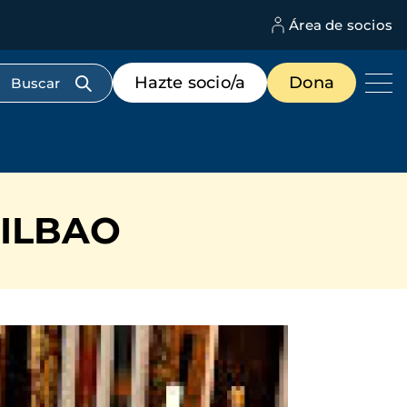
Área de socios
M
d
c
Menú
Hazte socio/a
Dona
d
de
us
destacados
cabecera
BILBAO