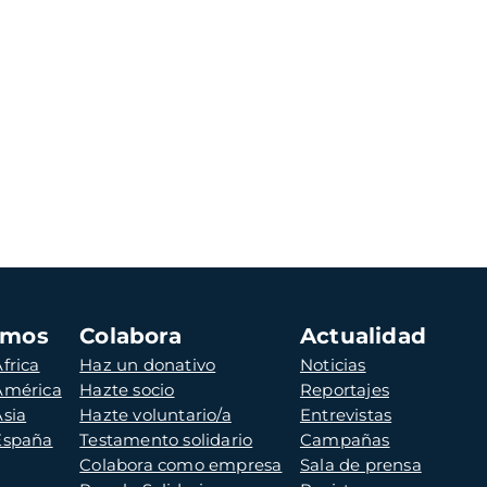
amos
Colabora
Actualidad
frica
Haz un donativo
Noticias
 América
Hazte socio
Reportajes
Asia
Hazte voluntario/a
Entrevistas
 España
Testamento solidario
Campañas
Colabora como empresa
Sala de prensa