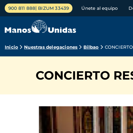
Pasar
Menú
900 811 888
BIZUM 33439
Únete al equipo
D
al
principal
contenido
principal
Ruta
Inicio
Nuestras delegaciones
Bilbao
CONCIERTO 
de
navegación
CONCIERTO RE