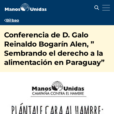
Pasar
al
contenido
principal
Ruta
Bilbao
de
Conferencia de D. Galo
navegación
Reinaldo Bogarín Alen, ”
Sembrando el derecho a la
alimentación en Paraguay”