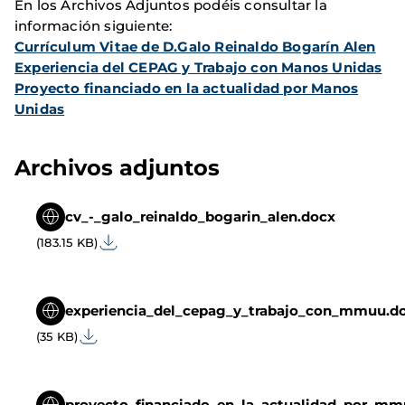
En los Archivos Adjuntos podéis consultar la
información siguiente:
Currículum Vitae de D.Galo Reinaldo Bogarín Alen
Experiencia del CEPAG y Trabajo con Manos Unidas
Proyecto financiado en la actualidad por Manos
Unidas
Archivos adjuntos
cv_-_galo_reinaldo_bogarin_alen.docx
(183.15 KB)
experiencia_del_cepag_y_trabajo_con_mmuu.d
(35 KB)
proyecto_financiado_en_la_actualidad_por_mm