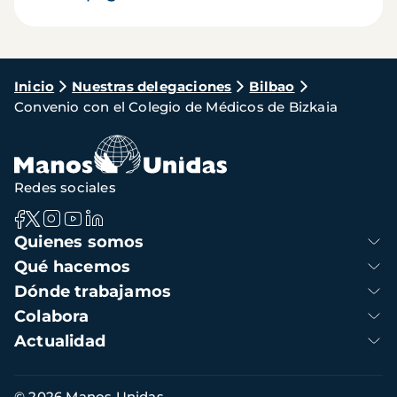
Ruta
Inicio
Nuestras delegaciones
Bilbao
Convenio con el Colegio de Médicos de Bizkaia
de
navegación
Redes sociales
Navegación
Quienes somos
principal
Qué hacemos
Dónde trabajamos
Colabora
Actualidad
Información
© 2026 Manos Unidas