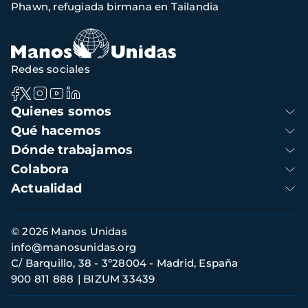
Phawn, refugiada birmana en Tailandia
navegación
Redes sociales
Navegación
Quienes somos
principal
Qué hacemos
Dónde trabajamos
Colabora
Actualidad
Información
© 2026 Manos Unidas
de
info@manosunidas.org
contacto
C/ Barquillo, 38 - 3º28004 - Madrid, España
900 811 888
BIZUM 33439