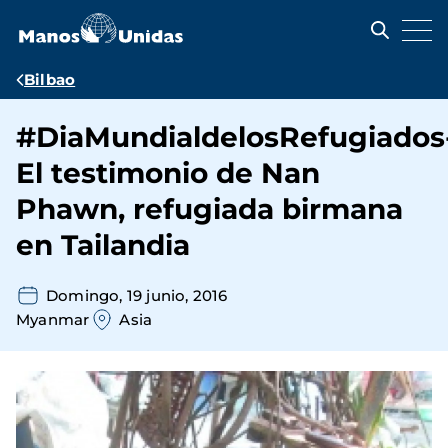
Pasar
al
contenido
principal
Ruta
Bilbao
de
#DiaMundialdelosRefugiados
navegación
El testimonio de Nan
Phawn, refugiada birmana
en Tailandia
Domingo, 19 junio, 2016
Myanmar
Asia