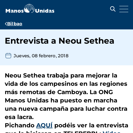
Pasar
al
contenido
principal
Ruta
Bilbao
de
Entrevista a Neou Sethea
navegación
Jueves, 08 febrero, 2018
Neou Sethea trabaja para mejorar la
vida de los campesinos en las regiones
más remotas de Camboya. La ONG
Manos Unidas ha puesto en marcha
una nueva campaña para luchar contra
esa lacra.
Pichando
AQUÍ
podéis ver la entrevista