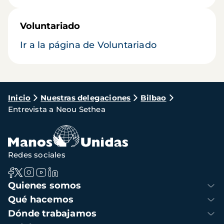
Voluntariado
Ir a la página de Voluntariado
Ruta
Inicio
Nuestras delegaciones
Bilbao
Entrevista a Neou Sethea
de
navegación
Redes sociales
Navegación
Quienes somos
principal
Qué hacemos
Dónde trabajamos