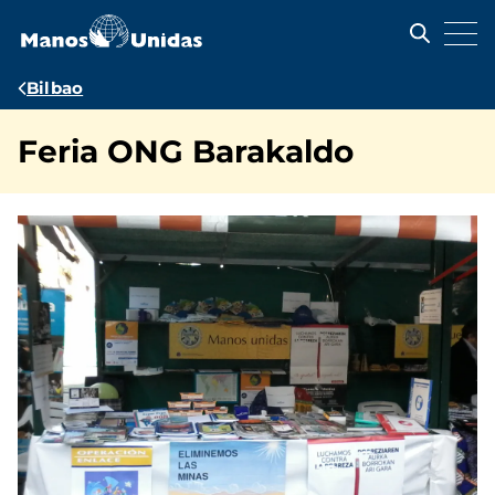
Pasar
al
contenido
principal
Ruta
Bilbao
de
Feria ONG Barakaldo
navegación