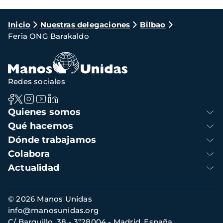
Ruta
Inicio
Nuestras delegaciones
Bilbao
Feria ONG Barakaldo
de
navegación
Redes sociales
Navegación
Quienes somos
principal
Qué hacemos
Dónde trabajamos
Colabora
Actualidad
Información
© 2026 Manos Unidas
de
info@manosunidas.org
contacto
C/ Barquillo, 38 - 3º28004 - Madrid, España