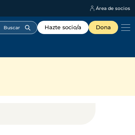
Área de socios
M
d
c
Menú
Hazte socio/a
Dona
d
de
us
destacados
cabecera