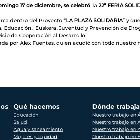
omingo 17 de diciembre, se celebró
la
22ª FERIA SOLID
arca dentro del Proyecto
“LA PLAZA SOLIDARIA”
y que
a, Educación, Euskera, Juventud y Prevención de Dro
vicio de Cooperación al Desarrollo.
da por Alex Fuentes, quien acudió con todo nuestro m
mos
Qué hacemos
Dónde trabaj
Educación
Nuestro trabajo en Á
Salud
Nuestro trabajo en
Agua y saneamiento
Nuestro trabajo en 
Mujeres y equidad
Nuestro trabajo en