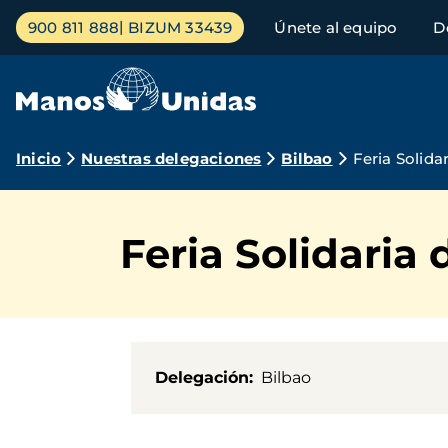
Pasar
Menú
900 811 888
BIZUM 33439
Únete al equipo
D
al
principal
contenido
principal
Ruta
Inicio
Nuestras delegaciones
Bilbao
Feria Solida
de
navegación
Feria Solidaria
Delegación
Bilbao