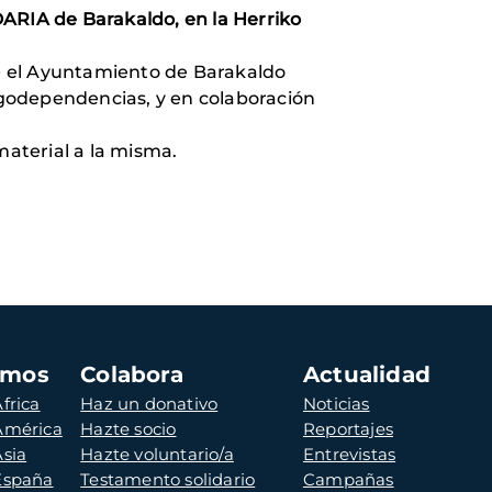
ARIA de Barakaldo, en la Herriko
 el Ayuntamiento de Barakaldo
godependencias, y en colaboración
aterial a la misma.
amos
Colabora
Actualidad
frica
Haz un donativo
Noticias
 América
Hazte socio
Reportajes
Asia
Hazte voluntario/a
Entrevistas
 España
Testamento solidario
Campañas