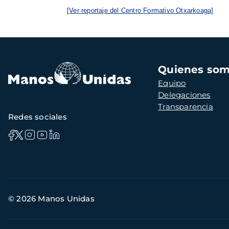
[Ver reportaje del Centro Formativo Otxarkoaga]
Navegación
Quienes so
principal
Equipo
Delegaciones
Transparencia
Redes sociales
Información
© 2026 Manos Unidas
de
contacto