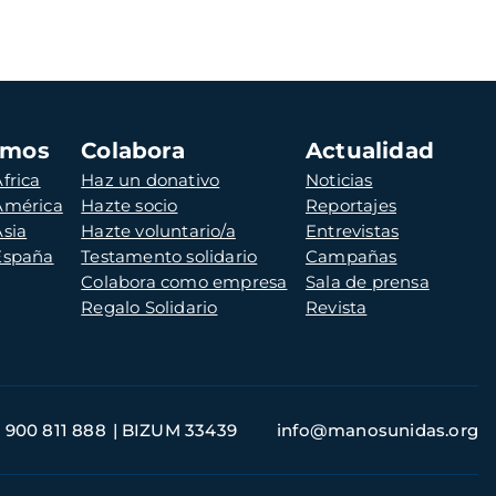
amos
Colabora
Actualidad
frica
Haz un donativo
Noticias
 América
Hazte socio
Reportajes
Asia
Hazte voluntario/a
Entrevistas
 España
Testamento solidario
Campañas
Colabora como empresa
Sala de prensa
Regalo Solidario
Revista
900 811 888
BIZUM 33439
info@manosunidas.org