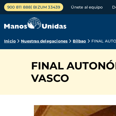
Pasar
Menú
900 811 888
BIZUM 33439
Únete al equipo
D
al
principal
contenido
principal
Ruta
Inicio
Nuestras delegaciones
Bilbao
FINAL AUTO
de
navegación
FINAL AUTONÓM
VASCO