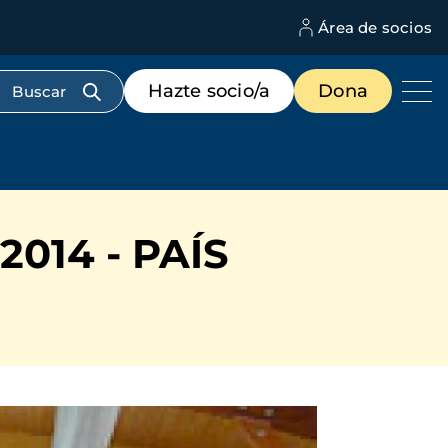
Área de socios
M
d
c
Menú
Hazte socio/a
Dona
d
de
us
destacados
cabecera
014 - PAÍS