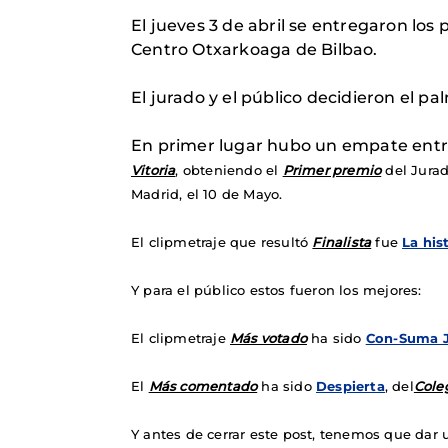
El jueves 3 de abril se entregaron los
Centro Otxarkoaga de Bilbao.
El jurado y el público decidieron el p
En primer lugar hubo un empate entr
Vitoria
, obteniendo el
Primer premio
del Jura
Madrid, el 10 de Mayo.
El clipmetraje que resultó
Finalista
fue
La his
Y para el público estos fueron los mejores:
El clipmetraje
Más votado
ha sido
Con-Suma J
El
Más comentado
ha sido
Despierta
, del
Coleg
Y antes de cerrar este post, tenemos que dar 