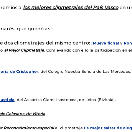
 premios a
los mejores clipmetrajes del País Vasco
en un
almarés, que quedó así:
e dos clipmetrajes del mismo centro:
¡Mueve ficha!
y
Rom
do
al Mejor Clipmetraje
. Conllevando con ello la participación en 
toria de Cristopher
, del Colegio Nuestra Señora de Las Mercedes, 
usticia
, del Askartza Claret ikastetxea, de Leioa (Bizkaia).
io Calasanz, de Vitoria
.
un
Reconocimiento especial
al clipmetraje
Es mejor saltar de ale