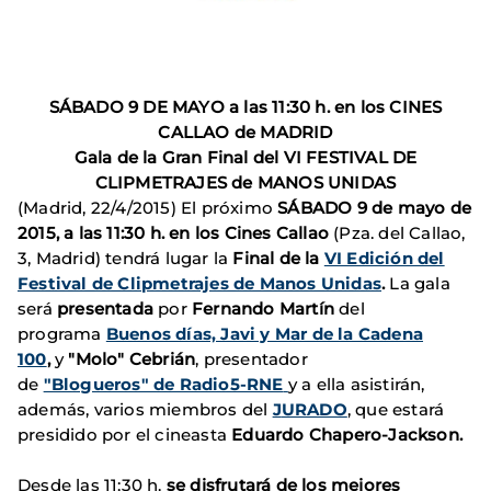
SÁBADO 9 DE MAYO a las 11:30 h. en los CINES
CALLAO de MADRID
Gala de la Gran Final del VI FESTIVAL DE
CLIPMETRAJES de MANOS UNIDAS
(Madrid, 22/4/2015) El próximo
SÁBADO 9 de mayo de
2015, a las 11:30 h.
en los
Cines Callao
(Pza. del Callao,
3, Madrid)
tendrá lugar la
Final de la
VI Edición del
Festival de Clipmetrajes de Manos Unidas
.
La gala
será
presentada
por
Fernando Martín
del
programa
Buenos días, Javi y Mar de la Cadena
100
,
y
"Molo" Cebrián
, presentador
de
"Blogueros" de Radio5-RNE
y a ella asistirán,
además, varios miembros del
J
URADO
, que estará
presidido por el cineasta
Eduardo Chapero-Jackson.
Desde las 11:30 h.
se disfrutará de los mejores