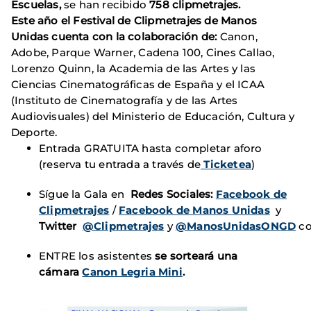
Escuelas,
se han recibido
758 clipmetrajes
.
Este año
el Festival de Clipmetrajes de Manos
Unidas cuenta con la colaboración de:
Canon,
Adobe, Parque Warner, Cadena 100, Cines Callao,
Lorenzo Quinn, la Academia de las Artes y las
Ciencias Cinematográficas de España y el ICAA
(Instituto de Cinematografía y de las Artes
Audiovisuales) del Ministerio de Educación, Cultura y
Deporte.
Entrada GRATUITA hasta completar aforo
(reserva tu entrada a través de
Ticketea
)
Sígue la Gala en
Redes Sociales:
Facebook de
Clipmetrajes
/
Facebook de Manos Unidas
y
Twitter
@Clipmetrajes
y
@ManosUnidasONGD
c
ENTRE los asistentes
se
sorteará una
cámara
Canon Legria Mini
.