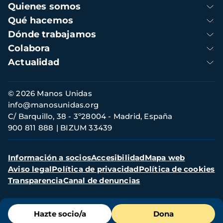
Navegación
Quienes somos
principal
Qué hacemos
Dónde trabajamos
Colabora
Actualidad
Información
© 2026 Manos Unidas
de
info@manosunidas.org
contacto
C/ Barquillo, 38 - 3º28004 - Madrid, España
900 811 888
BIZUM 33439
Menú
Información a socios
Accesibilidad
Mapa web
secundario
Aviso legal
Política de privacidad
Política de cookies
Transparencia
Canal de denuncias
Menú
Hazte socio/a
Dona
de