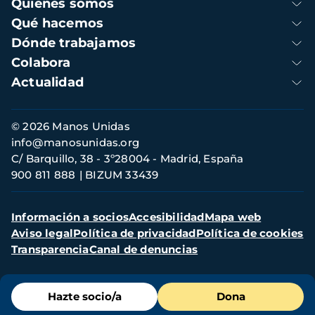
Navegación
Quienes somos
principal
Qué hacemos
Dónde trabajamos
Colabora
Actualidad
Información
© 2026 Manos Unidas
de
info@manosunidas.org
contacto
C/ Barquillo, 38 - 3º28004 - Madrid, España
900 811 888
BIZUM 33439
Menú
Información a socios
Accesibilidad
Mapa web
secundario
Aviso legal
Política de privacidad
Política de cookies
Transparencia
Canal de denuncias
Menú
Hazte socio/a
Dona
de