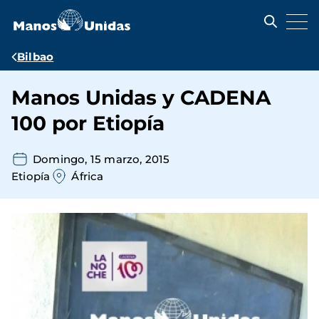
Pasar
al
contenido
principal
Ruta
Bilbao
de
Manos Unidas y CADENA
navegación
100 por Etiopía
Domingo, 15 marzo, 2015
Etiopía
África