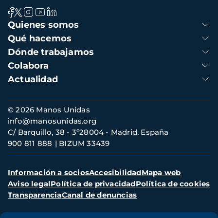
Navegación
Quienes somos
principal
Qué hacemos
Dónde trabajamos
Colabora
Actualidad
Información
© 2026 Manos Unidas
de
info@manosunidas.org
contacto
C/ Barquillo, 38 - 3º28004 - Madrid, España
900 811 888
BIZUM 33439
Menú
Información a socios
Accesibilidad
Mapa web
secundario
Aviso legal
Política de privacidad
Política de cookies
Transparencia
Canal de denuncias