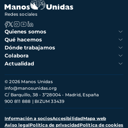
Redes sociales
Navegación
Quienes somos
principal
Qué hacemos
Dónde trabajamos
Colabora
Actualidad
Información
© 2026 Manos Unidas
de
info@manosunidas.org
contacto
C/ Barquillo, 38 - 3º28004 - Madrid, España
900 811 888
BIZUM 33439
Menú
Información a socios
Accesibilidad
Mapa web
secundario
Aviso legal
Política de privacidad
Política de cookies