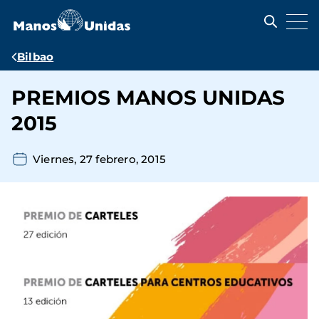
Pasar
al
contenido
principal
Ruta
Bilbao
de
PREMIOS MANOS UNIDAS
navegación
2015
Viernes, 27 febrero, 2015