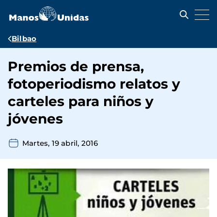
Pasar
al
contenido
principal
Ruta
Bilbao
de
Premios de prensa,
navegación
fotoperiodismo relatos y
carteles para niños y
jóvenes
Martes, 19 abril, 2016