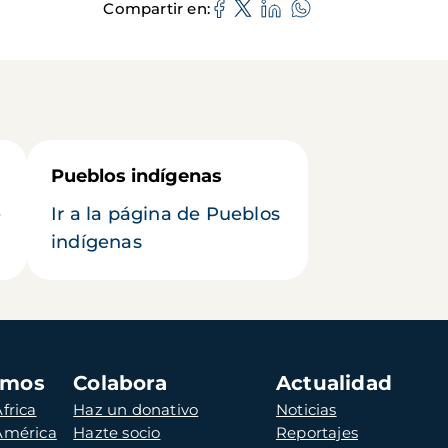
Compartir en
Pueblos indígenas
e
Ir a la página de Pueblos
indígenas
amos
Colabora
Actualidad
frica
Haz un donativo
Noticias
 América
Hazte socio
Reportajes