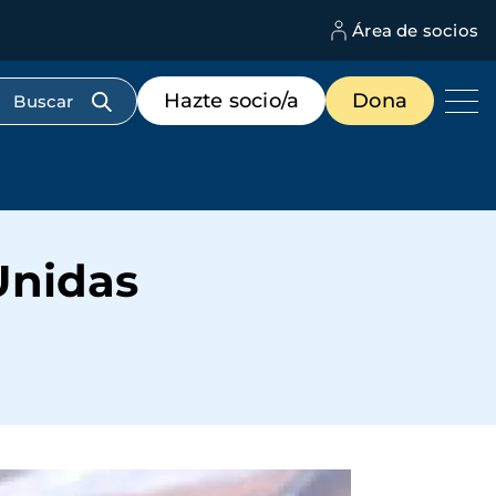
Área de socios
M
d
c
Menú
Hazte socio/a
Dona
d
de
us
destacados
cabecera
Unidas