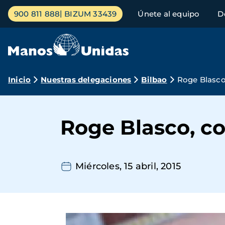
Pasar
Menú
900 811 888
BIZUM 33439
Únete al equipo
D
al
principal
contenido
principal
Ruta
Inicio
Nuestras delegaciones
Bilbao
Roge Blasco
de
navegación
Roge Blasco, c
Miércoles, 15 abril, 2015