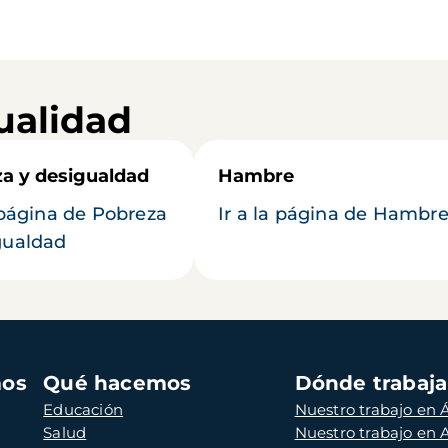
ualidad
a y desigualdad
Hambre
a página de Pobreza
Ir a la página de Hambr
gualdad
mos
Qué hacemos
Dónde trabaj
Educación
Nuestro trabajo en Á
Salud
Nuestro trabajo en