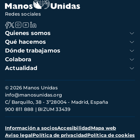
Redes sociales
Navegación
Quienes somos
principal
Qué hacemos
Dónde trabajamos
Colabora
Actualidad
Información
© 2026 Manos Unidas
de
info@manosunidas.org
contacto
C/ Barquillo, 38 - 3º28004 - Madrid, España
900 811 888
BIZUM 33439
Menú
Información a socios
Accesibilidad
Mapa web
secundario
Aviso legal
Política de privacidad
Política de cookies