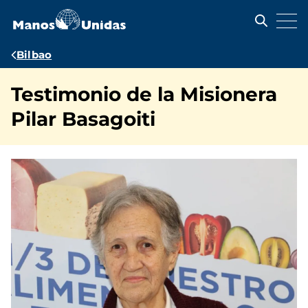
Pasar
al
contenido
principal
Ruta
Bilbao
de
Testimonio de la Misionera
navegación
Pilar Basagoiti