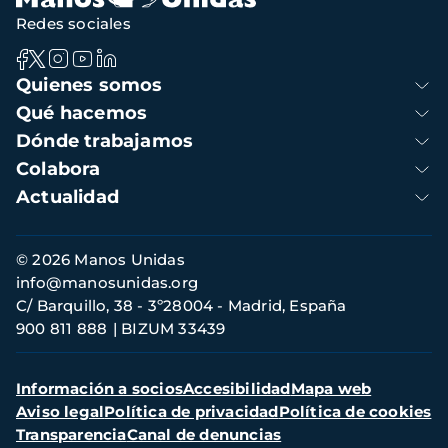
Redes sociales
Navegación
Quienes somos
principal
Qué hacemos
Dónde trabajamos
Colabora
Actualidad
Información
© 2026 Manos Unidas
de
info@manosunidas.org
contacto
C/ Barquillo, 38 - 3º28004 - Madrid, España
900 811 888
BIZUM 33439
Menú
Información a socios
Accesibilidad
Mapa web
secundario
Aviso legal
Política de privacidad
Política de cookies
Transparencia
Canal de denuncias