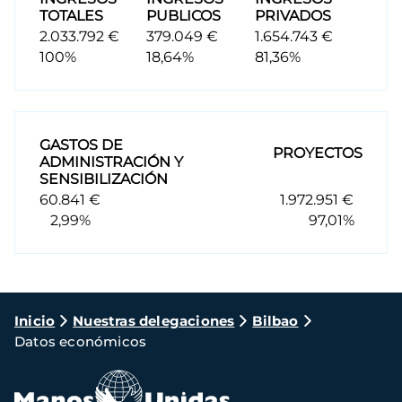
TOTALES
PUBLICOS
PRIVADOS
2.033.792 €
379.049 €
1.654.743 €
100%
18,64%
81,36%
GASTOS DE
PROYECTOS
ADMINISTRACIÓN Y
SENSIBILIZACIÓN
60.841 €
1.972.951 €
2,99%
97,01%
Ruta
Inicio
Nuestras delegaciones
Bilbao
Datos económicos
de
navegación