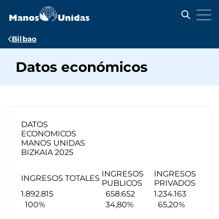
Pasar
al
contenido
principal
Ruta
Bilbao
de
Datos económicos
navegación
DATOS
ECONOMICOS
MANOS UNIDAS
BIZKAIA 2025
INGRESOS
INGRESOS
INGRESOS TOTALES
PUBLICOS
PRIVADOS
1.892.815
658.652
1.234.163
100%
34,80%
65,20%