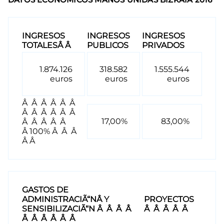
INGRESOS
INGRESOS
INGRESOS
TOTALESÂ Â
PUBLICOS
PRIVADOS
1.874.126
318.582
1.555.544
euros
euros
euros
Â Â Â Â Â Â
Â Â Â Â Â Â
17,00%
83,00%
Â Â Â Â Â
Â 100% Â Â Â
Â Â
GASTOS DE
ADMINISTRACIÃ“NÂ Y
PROYECTOS
SENSIBILIZACIÃ“N Â Â Â Â
Â Â Â Â Â
Â Â Â Â Â Â