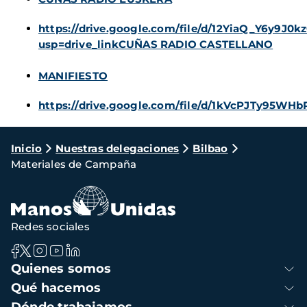
https://drive.google.com/file/d/12YiaQ_Y6y9J
usp=drive_linkCUÑAS RADIO CASTELLANO
MANIFIESTO
https://drive.google.com/file/d/1kVcPJTy95WH
Ruta
Inicio
Nuestras delegaciones
Bilbao
Materiales de Campaña
de
navegación
Redes sociales
Navegación
Quienes somos
principal
Qué hacemos