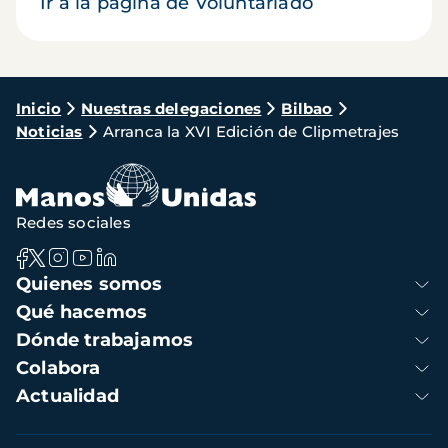
Ir a la página de Voluntariado
Ruta
Inicio
Nuestras delegaciones
Bilbao
Noticias
Arranca la XVI Edición de Clipmetrajes
de
navegación
Redes sociales
Navegación
Quienes somos
principal
Qué hacemos
Dónde trabajamos
Colabora
Actualidad