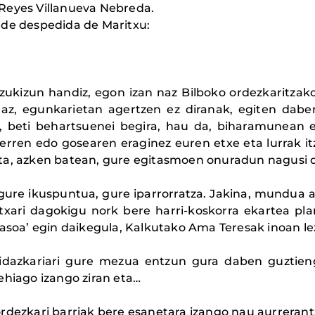
Reyes Villanueva Nebreda.
 de despedida de Maritxu:
tzukizun handiz, egon izan naz Bilboko ordezkaritzak
, egunkarietan agertzen ez diranak, egiten daben
, beti behartsuenei begira, hau da, biharamunean 
erren edo gosearen eraginez euren etxe eta lurrak it
ta, azken batean, gure egitasmoen onuradun nagusi d
 gure ikuspuntua, gure iparrorratza. Jakina, mundua
txari dagokigu nork bere harri-koskorra ekartea p
sasoa’ egin daikegula, Kalkutako Ama Teresak inoan le
e idazkariari gure mezua entzun gura daben guztie
ehiago izango ziran eta…
ordezkari barriak bere esanetara izango nau aurrerant