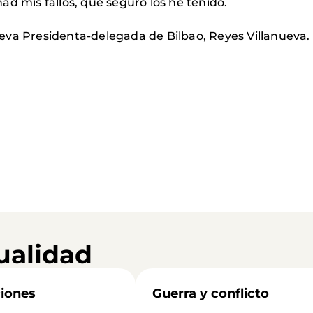
ad mis fallos, que seguro los he tenido.
eva Presidenta-delegada de Bilbao, Reyes Villanueva.
ualidad
iones
Guerra y conflicto