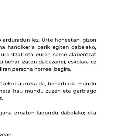
o arduradun lez. Urte honeetan, gizon
a handikeria barik egiten dabelako,
eurentzat eta euren seme-alabentzat
zi behar izaten dabezanei, eskolara ez
iran persona horreei begira.
 atzekoz aurrera da, beharbada mundu
laneta hau mundu zuzen eta garbiago
z.
ngana eroaten lagundu dabelako; eta
zean.