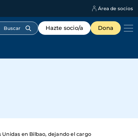
Área de socios
M
d
c
Menú
Hazte socio/a
Dona
d
de
us
destacados
cabecera
 Unidas en Bilbao, dejando el cargo