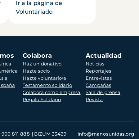
y
Ir a la página de
Voluntariado
amos
Colabora
Actualidad
frica
Haz un donativo
Noticias
 América
Hazte socio
Reportajes
Asia
Hazte voluntario/a
Entrevistas
 España
Testamento solidario
Campañas
Colabora como empresa
Sala de prensa
Regalo Solidario
Revista
900 811 888
BIZUM 33439
info@manosunidas.org