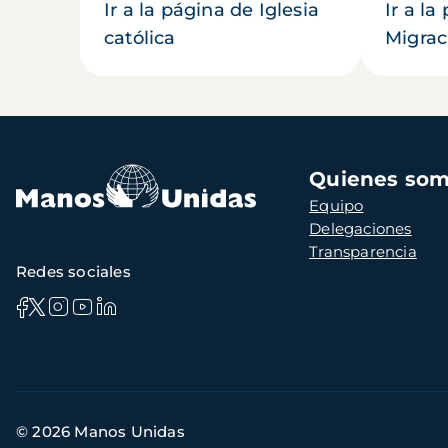
Ir a la página de Iglesia
Ir a la
católica
Migrac
Navegación
Quienes so
principal
Equipo
Delegaciones
Transparencia
Redes sociales
Información
© 2026 Manos Unidas
de