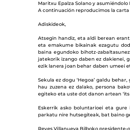
Maritxu Epalza Solano y asumiéndolo 
A continuación reproducimos la carta
Adiskideok,
Atsegin handiz, eta aldi berean eran
eta emakume bikainak ezagutu dodaz
baina egundoko bihotz-zabaltasunez
jatekorik izango daben ez dakienei, g
ezik lanera joan behar daben umeei e
Sekula ez dogu ‘Hegoa’ galdu behar,
hau zuzena ez dalako, persona bako
egiteko eta uste dot danon artean ‘it
Eskerrik asko boluntarioei eta gur
parkatu nire hutsegiteak, bat baino g
Reyes Villanueva Bilboko presidente-