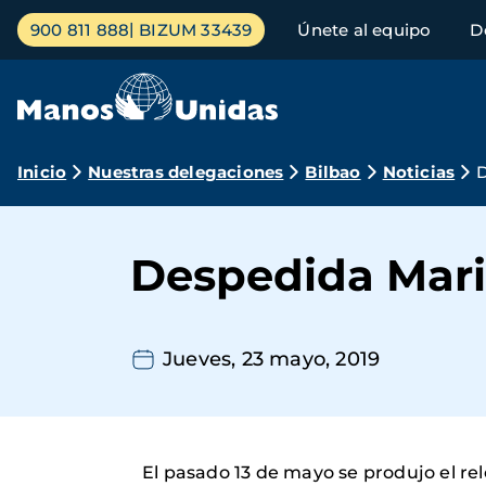
Pasar
Menú
900 811 888
BIZUM 33439
Únete al equipo
D
al
principal
contenido
principal
Ruta
Inicio
Nuestras delegaciones
Bilbao
Noticias
D
de
navegación
Despedida Mari
Jueves, 23 mayo, 2019
El pasado 13 de mayo se produjo el re